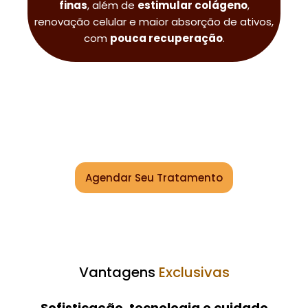
finas
, além de
estimular colágeno
,
renovação celular e maior absorção de ativos,
com
pouca recuperação
.
Tecnologia que cuida da
sua pele. Resultados que
transformam!
Agendar Seu Tratamento
Vantagens
Exclusivas
Sofisticação, tecnologia e cuidado