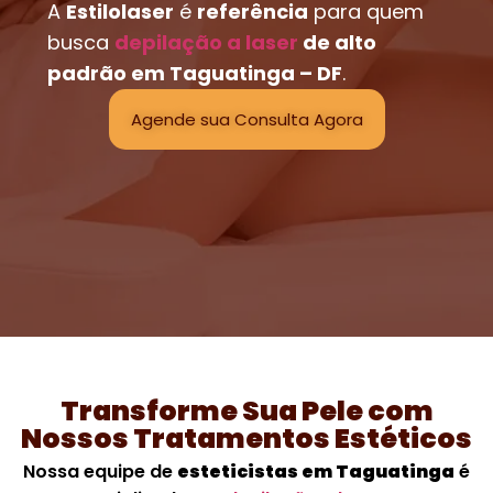
A
Estilolaser
é
referência
para quem
busca
depilação a laser
de alto
padrão em Taguatinga – DF
.
Agende sua Consulta Agora
Transforme Sua Pele com
Nossos Tratamentos Estéticos
Nossa equipe de
esteticistas em Taguatinga
é