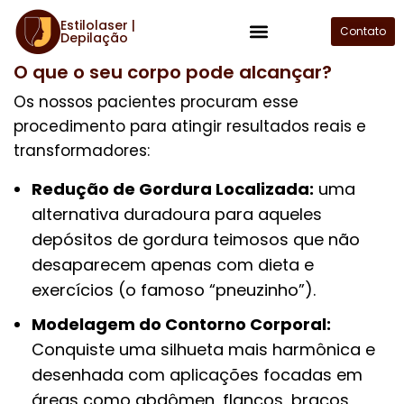
Estilolaser |
Contato
Benefícios da Criolipólise:
Depilação
Plano de Assinatura
O que o seu corpo pode alcançar?
Os nossos pacientes procuram esse
procedimento para atingir resultados reais e
transformadores:
Redução de Gordura Localizada:
uma
alternativa duradoura para aqueles
depósitos de gordura teimosos que não
desaparecem apenas com dieta e
exercícios (o famoso “pneuzinho”).
Modelagem do Contorno Corporal:
Conquiste uma silhueta mais harmônica e
desenhada com aplicações focadas em
áreas como abdômen, flancos, braços,