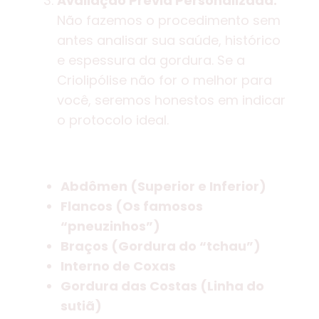
Avaliação Prévia Personalizada:
Não fazemos o procedimento sem
antes analisar sua saúde, histórico
e espessura da gordura. Se a
Criolipólise não for o melhor para
você, seremos honestos em indicar
o protocolo ideal.
Áreas de tratamento
corporal
Abdômen (Superior e Inferior)
Flancos (Os famosos
“pneuzinhos”)
Braços (Gordura do “tchau”)
Interno de Coxas
Gordura das Costas (Linha do
sutiã)