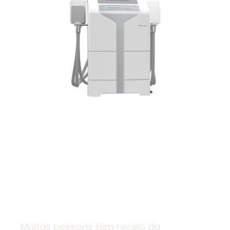
É seguro? Por que escolher
a Estilolaser em
Taguatinga?
Muitas pessoas têm receio da