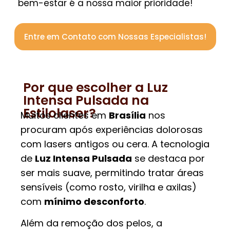
bem-estar é a nossa maior prioridade!
Entre em Contato com Nossas Especialistas!
Por que escolher a Luz
Intensa Pulsada na
Estilolaser?
Muitos clientes em
Brasília
nos
procuram após experiências dolorosas
com lasers antigos ou cera. A tecnologia
de
Luz Intensa Pulsada
se destaca por
ser mais suave, permitindo tratar áreas
sensíveis (como rosto, virilha e axilas)
com
mínimo desconforto
.
Além da remoção dos pelos, a