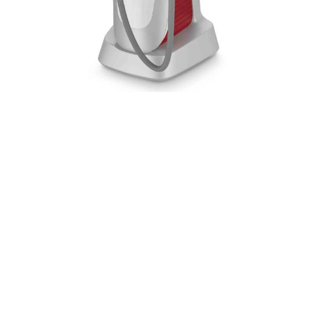
Tecnologia Luz Intensa
Pulsada (LIP) em
Taguatinga: Tratamento
multifuncional e seguro
Depilação, Rejuvenescimento e
Tratamento de Manchas na
Estilolaser
Descubra a versatilidade da tecnologia
de
Luz Intensa Pulsada (LIP)
, que atua