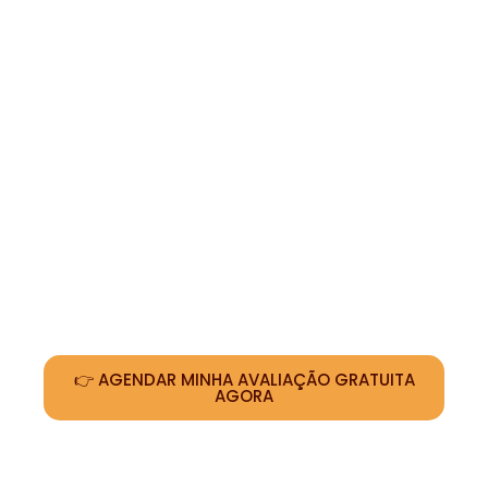
simultaneamente na
eliminação de
pelos, redução de vasinhos e
estímulo de colágeno
. Com
protocolos personalizados de
7 a 10
sessões
, oferecemos um tratamento
seguro e confortável que se adapta às
necessidades da sua pele,
favorecendo
resultados progressivos
e uma aparência renovada.
Pronta para abandonar a lâmina
e a cera?
👉 AGENDAR MINHA AVALIAÇÃO GRATUITA
AGORA
Na
Estilolaser em Taguatinga
,
utilizamos a tecnologia avançada de