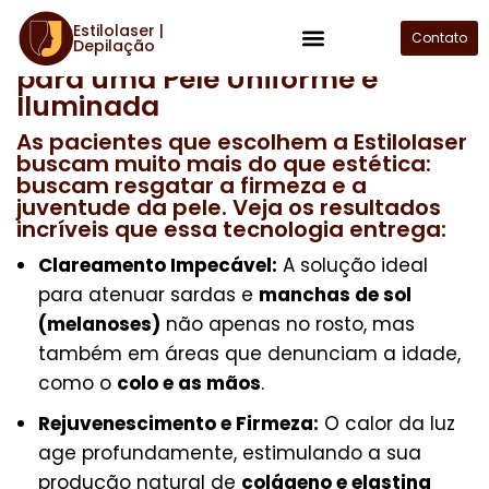
Estilolaser |
Contato
Luz Intensa Pulsada: O Segredo
Depilação
Plano de Assinatura
para uma Pele Uniforme e
Iluminada
As pacientes que escolhem a Estilolaser
buscam muito mais do que estética:
buscam resgatar a firmeza e a
juventude da pele. Veja os resultados
incríveis que essa tecnologia entrega:
Clareamento Impecável:
A solução ideal
para atenuar sardas e
manchas de sol
(melanoses)
não apenas no rosto, mas
também em áreas que denunciam a idade,
como o
colo e as mãos
.
Rejuvenescimento e Firmeza:
O calor da luz
age profundamente, estimulando a sua
produção natural de
colágeno e elastina