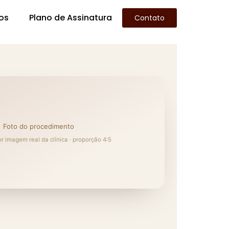
os
Plano de Assinatura
Contato
Foto do procedimento
or imagem real da clínica · proporção 4:5