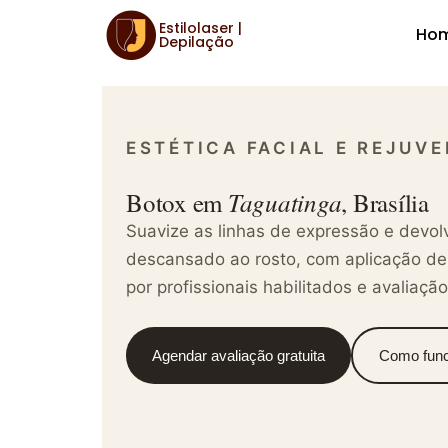
Estilolaser |
Ho
Botox
Depilação
ESTÉTICA FACIAL E REJUV
Taguatinga
Botox em
, Brasília
Suavize as linhas de expressão e devo
descansado ao rosto, com aplicação de t
por profissionais habilitados e avaliação
Agendar avaliação gratuita
Como func