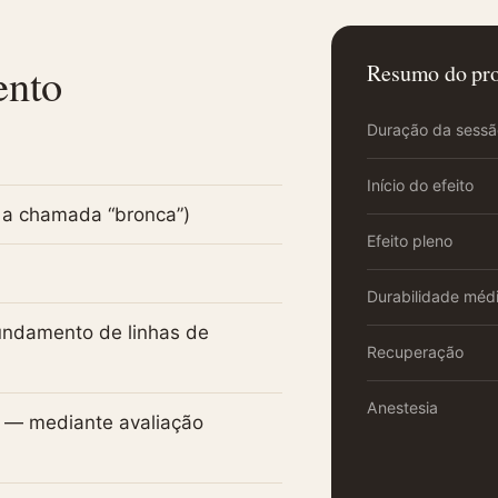
ento
Resumo do pr
Duração da sess
Início do efeito
, a chamada “bronca”)
Efeito pleno
Durabilidade méd
undamento de linhas de
Recuperação
Anestesia
l — mediante avaliação