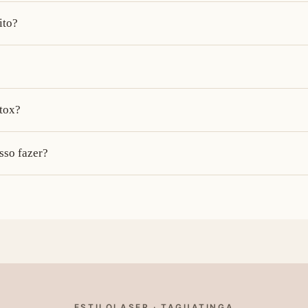
ito?
tox?
sso fazer?
ESTILOLASER · TAGUATINGA