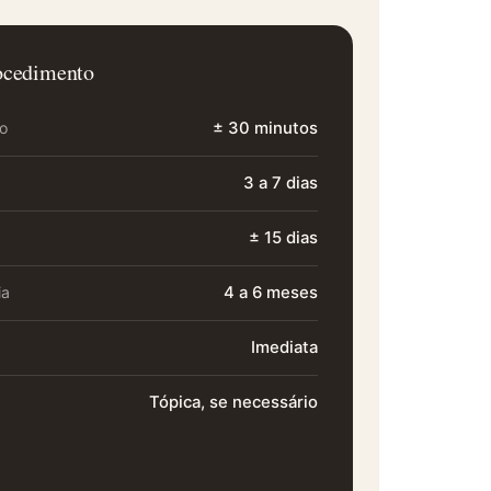
ocedimento
ão
± 30 minutos
3 a 7 dias
± 15 dias
ia
4 a 6 meses
Imediata
Tópica, se necessário