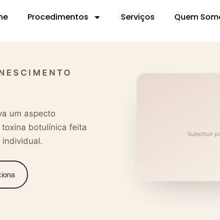
me
Procedimentos
Serviços
Quem Som
ENESCIMENTO
lva um aspecto
oxina botulínica feita
Substituir p
 individual.
iona