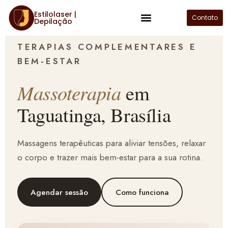
Estilolaser |
Contato
Depilação
Plano de Assinatura
TERAPIAS COMPLEMENTARES E
BEM-ESTAR
Massoterapia
em
Taguatinga, Brasília
Massagens terapêuticas para aliviar tensões, relaxar
o corpo e trazer mais bem-estar para a sua rotina.
Agendar sessão
Como funciona