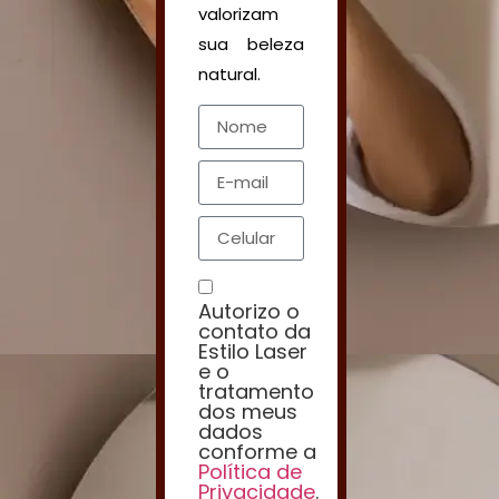
valorizam
sua beleza
natural.
Nome
E-mail
Celular
Autorizo o
contato da
Estilo Laser
e o
tratamento
Consentimento
dos meus
dados
conforme a
Política de
Privacidade
.