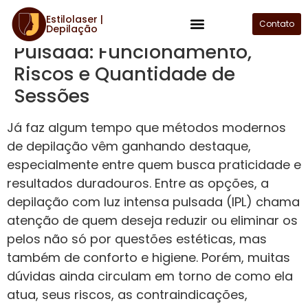
Estilolaser |
Depilação com Luz Intensa
Contato
Depilação
Plano de Assinatura
Pulsada: Funcionamento,
Riscos e Quantidade de
Sessões
Já faz algum tempo que métodos modernos
de depilação vêm ganhando destaque,
especialmente entre quem busca praticidade e
resultados duradouros. Entre as opções, a
depilação com luz intensa pulsada (IPL) chama
atenção de quem deseja reduzir ou eliminar os
pelos não só por questões estéticas, mas
também de conforto e higiene. Porém, muitas
dúvidas ainda circulam em torno de como ela
atua, seus riscos, as contraindicações,