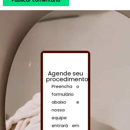
Agende seu
procedimento!
Preencha o
formulário
abaixo e
nossa
equipe
entrará em