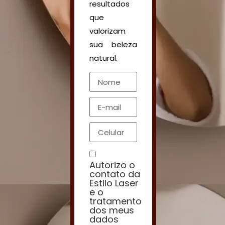
resultados
que
valorizam
sua beleza
natural.
Nome
E-mail
Celular
Autorizo o
contato da
Estilo Laser
e o
tratamento
Consentimento
dos meus
dados