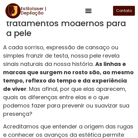
Estilolaser |
Rugas: causas, tipos e
Contato
Depilação
Plano de Assinatura
tratamentos modernos para
a pele
A cada sorriso, expressão de cansaço ou
simples franzir de testa, nossa pele revela
sinais naturais da nossa história.
As linhas e
marcas que surgem no rosto são, ao mesmo
tempo, reflexo do tempo e da experiência
de viver
. Mas afinal, por que elas aparecem,
quais as diferenças entre elas e o que
podemos fazer para prevenir ou suavizar sua
presença?
Acreditamos que entender a origem das rugas
e conhecer os avanços da estética permite