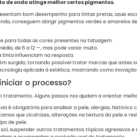
to de onda atinge melhor certos pigmentos.
resentam bom desempenho para tintas pretas, azuis esc
nda, conseguem atingir pigmentos verdes e amarelos de ma
nte para todas as cores presentes na tatuagem.
édia, de 6 a 12 —, mas pode variar muito.
 tinta influenciam na resposta.
êm surgido, tornando possível tratar marcas que antes 
cnologia aplicada à estética, mostrando como inovação 
iniciar o processo?
lo tratamento. Alguns passos nos ajudam a orientar melho
a é obrigatória para analisar a pele, alergias, histórico 
mos que cicatrizes, alterações na textura da pele e res
ipo de pele.
 sol, suspender outros tratamentos tópicos agressivos e 
ajudam a acompanhar a evolução real do tratamento.