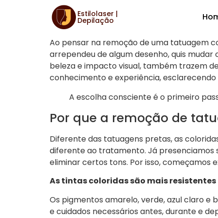
Estilolaser |
Ho
Cuidados essenciais ant
Depilação
Ao pensar na remoção de uma tatuagem col
arrependeu de algum desenho, quis mudar ou 
beleza e impacto visual, também trazem de
conhecimento e experiência, esclarecendo
A escolha consciente é o primeiro pas
Por que a remoção de tatu
Diferente das tatuagens pretas, as colori
diferente ao tratamento. Já presenciamos 
eliminar certos tons. Por isso, começamos 
As tintas coloridas são mais resistentes
Os pigmentos amarelo, verde, azul claro e 
e cuidados necessários antes, durante e de