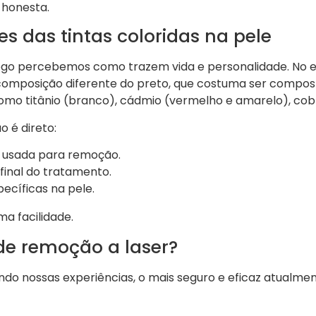
 honesta.
s das tintas coloridas na pele
ogo percebemos como trazem vida e personalidade. No en
êm composição diferente do preto, que costuma ser compo
como titânio (branco), cádmio (vermelho e amarelo), cobr
 é direto:
z usada para remoção.
final do tratamento.
ecíficas na pele.
 facilidade.
e remoção a laser?
undo nossas experiências, o mais seguro e eficaz atualme