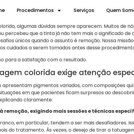
me
Procedimentos
Serviços
Quem Som
es de remover uma tatuagem col
orida, algumas dúvidas sempre aparecem. Muitos de nó
percebeu que a tinta já não tem mais o significado de a
safios únicos quando o assunto é remoção. Nossa missão
 os cuidados a serem tomados antes desse procedimento
so para a satisfação com o resultado.
agem colorida exige atenção espec
das apresentam pigmentos variados, com composições quí
situações em que pacientes ficam surpresos ao descobrir
explicando claramente:
 à remoção, exigindo mais sessões e técnicas específ
branco, em particular, tendem a ser mais desafiadores. 
pois do tratamento. Às vezes, o desejo de tirar a tatua