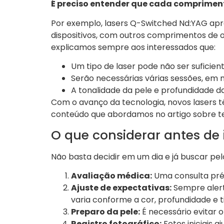
É preciso entender que cada comprimen
Por exemplo, lasers Q-Switched Nd:YAG ap
dispositivos, com outros comprimentos de o
explicamos sempre aos interessados que:
Um tipo de laser pode não ser suficie
Serão necessárias várias sessões, em m
A tonalidade da pele e profundidade da
Com o avanço da tecnologia, novos lasers t
conteúdo que abordamos no artigo sobre te
O que considerar antes de 
Não basta decidir em um dia e já buscar pe
Avaliação médica:
Uma consulta prévi
Ajuste de expectativas:
Sempre alerta
varia conforme a cor, profundidade e t
Preparo da pele:
É necessário evitar o
Registro fotográfico:
Fotos iniciais 