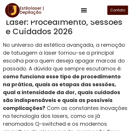
Estilolaser |
Remoção de Tatuagem a
Contato
Depilação
Plano de Assinatura
Laser: Procedimento, Sessões
e Cuidados 2026
No universo da estética avançada, a remoção
de tatuagem a laser tornou-se a principal
escolha para quem deseja apagar marcas do
passado. A dúvida que sempre escutamos é:
como funciona esse tipo de procedimento
na prática, quais as etapas das sessões,
qual a intensidade da dor, quais cuidados
são indispensáveis e quais as possíveis
complicações?
Com as constantes inovações
na tecnologia dos lasers, como os já
renomados Q-switched e os modernos