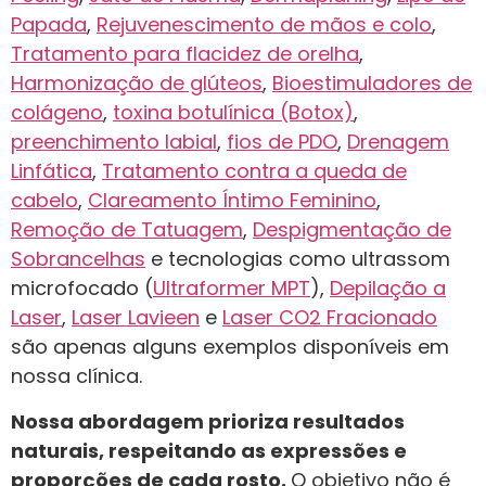
Papada
,
Rejuvenescimento de mãos e colo
,
Tratamento para flacidez de orelha
,
Harmonização de glúteos
,
Bioestimuladores de
colágeno
,
toxina botulínica (Botox)
,
preenchimento labial
,
fios de PDO
,
Drenagem
Linfática
,
Tratamento contra a queda de
cabelo
,
Clareamento Íntimo Feminino
,
Remoção de Tatuagem
,
Despigmentação de
Sobrancelhas
e tecnologias como ultrassom
microfocado (
Ultraformer MPT
),
Depilação a
Laser
,
Laser Lavieen
e
Laser CO2 Fracionado
são apenas alguns exemplos disponíveis em
nossa clínica.
Nossa abordagem prioriza resultados
naturais, respeitando as expressões e
proporções de cada rosto.
O objetivo não é